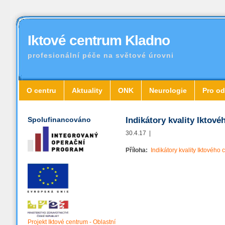
Iktové centrum Kladno
profesionální péče na světové úrovni
O centru
Aktuality
ONK
Neurologie
Pro od
Spolufinancováno
Indikátory kvality Iktov
30.4.17 |
Příloha:
Indikátory kvality Iktového
Projekt Iktové centrum - Oblastní