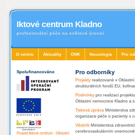
Iktové centrum Kladno
profesionální péče na světové úrovni
O centru
Aktuality
ONK
Neurologie
Pro od
Pro odborníky
Spolufinancováno
Projekty
realizované v Oblastní
strukturálních fondů EU, kofin
Podmínky
pro realizaci projek
Oblastní nemocnice Kladno a.s
Tisková zpráva
Ministerstva zd
organizace péče o pacienty s 
Věstník
Ministerstva zdravotnic
cerebrovaskulárním onemocn
Projekt Iktové centrum - Oblastní