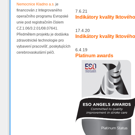
Nemocnice Kladno a.s.
je
financován z Integrovaného
7.6.21
operačního programu Evropské
Indikátory kvality Iktovéh
unie pod registračním číslem
CZ.1.06/3.2.01/08.07641.
17.4.20
Předmětem projektu je dodávka
Indikátory kvality Iktovéh
zdravotnické technologie pro
vybavení pracovišť, poskytujících
6.4.19
cerebrovaskulární péči.
Platinum awards