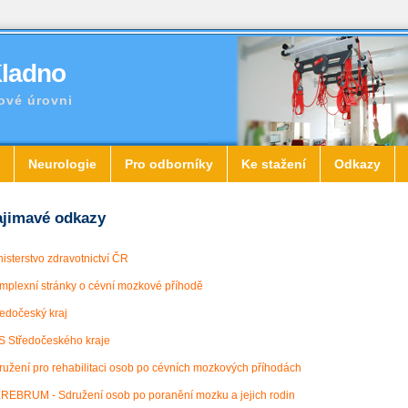
Kladno
ové úrovni
Neurologie
Pro odborníky
Ke stažení
Odkazy
ajimavé odkazy
nisterstvo zdravotnictví ČR
mplexní stránky o cévní mozkové příhodě
ředočeský kraj
S Středočeského kraje
ružení pro rehabilitaci osob po cévních mozkových příhodách
REBRUM - Sdružení osob po poranění mozku a jejich rodin