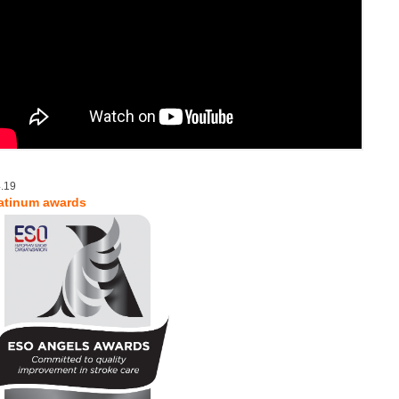
4.19
atinum awards