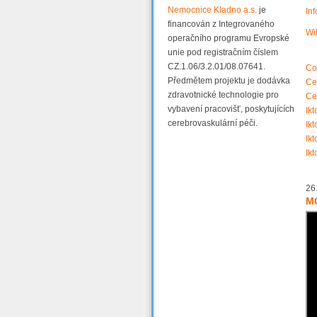
Nemocnice Kladno a.s.
je
In
financován z Integrovaného
Wi
operačního programu Evropské
unie pod registračním číslem
CZ.1.06/3.2.01/08.07641.
Co 
Předmětem projektu je dodávka
Ce
zdravotnické technologie pro
Ce
vybavení pracovišť, poskytujících
Ik
cerebrovaskulární péči.
Ik
Ik
Ik
26
MC