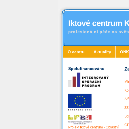
Iktové centrum 
profesionální péče na svět
O centru
Aktuality
ONK
Spolufinancováno
Z
Mi
Ko
St
ZZ
Sd
CE
Projekt Iktové centrum - Oblastní