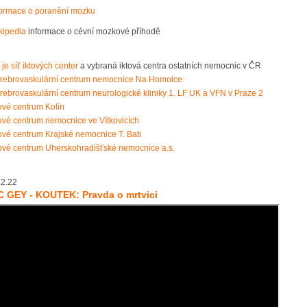
formace o poranění mozku
kipedia
informace o cévní mozkové příhodě
je síť iktových center
a vybraná iktová centra ostatních nemocnic v ČR
rebrovaskulární centrum nemocnice Na Homolce
rebrovaskulární centrum neurologické kliniky 1. LF UK a VFN v Praze 2
tové centrum Kolín
tové centrum nemocnice ve Vítkovicích
tové centrum Krajské nemocnice T. Bati
tové centrum Uherskohradišťské nemocnice a.s.
.2.22
 GEY - KOUTEK: Pravda o mrtvici