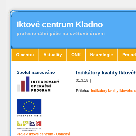
Iktové centrum Kladno
profesionální péče na světové úrovni
O centru
Aktuality
ONK
Neurologie
Pro od
Spolufinancováno
Indikátory kvality Iktov
31.3.18 |
Příloha:
Indikátory kvality Iktového
Projekt Iktové centrum - Oblastní