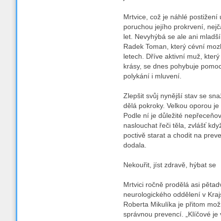
Mrtvice, což je náhlé postižen
poruchou jejího prokrvení, nejča
let. Nevyhýbá se ale ani mladší
Radek Toman, který cévní mozk
letech. Dříve aktivní muž, který
krásy, se dnes pohybuje pomocí
polykání i mluvení.
Zlepšit svůj nynější stav se sna
dělá pokroky. Velkou oporou je
Podle ní je důležité nepřeceňo
naslouchat řeči těla, zvlášť kdy
poctivě starat a chodit na prev
dodala.
Nekouřit, jíst zdravě, hýbat se
Mrtvici ročně prodělá asi pětadv
neurologického oddělení v Kra
Roberta Mikulíka je přitom mož
správnou prevencí. „Klíčové je 