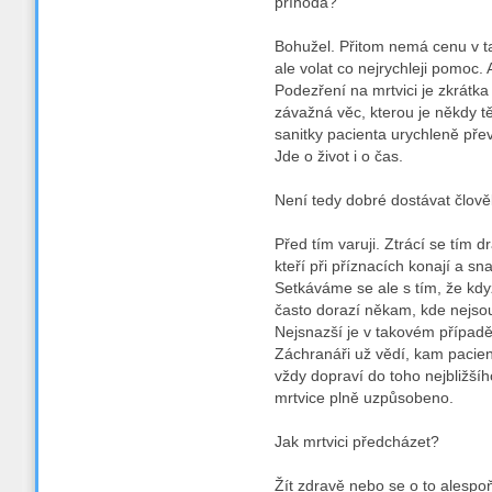
příhoda?
Bohužel. Přitom nemá cenu v ta
ale volat co nejrychleji pomoc. 
Podezření na mrtvici je zkrátka
závažná věc, kterou je někdy tě
sanitky pacienta urychleně přev
Jde o život i o čas.
Není tedy dobré dostávat člo
Před tím varuji. Ztrácí se tím
kteří při příznacích konají a s
Setkáváme se ale s tím, že když
často dorazí někam, kde nejsou
Nejsnazší je v takovém případ
Záchranáři už vědí, kam pacient
vždy dopraví do toho nejbližšíh
mrtvice plně uzpůsobeno.
Jak mrtvici předcházet?
Žít zdravě nebo se o to alesp