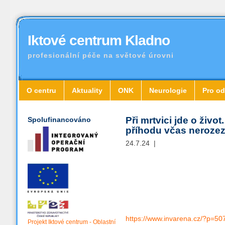
Iktové centrum Kladno
profesionální péče na světové úrovni
O centru
Aktuality
ONK
Neurologie
Pro od
Při mrtvici jde o ži
Spolufinancováno
příhodu včas neroze
24.7.24 |
https://www.invarena.cz/?p=50
Projekt Iktové centrum - Oblastní