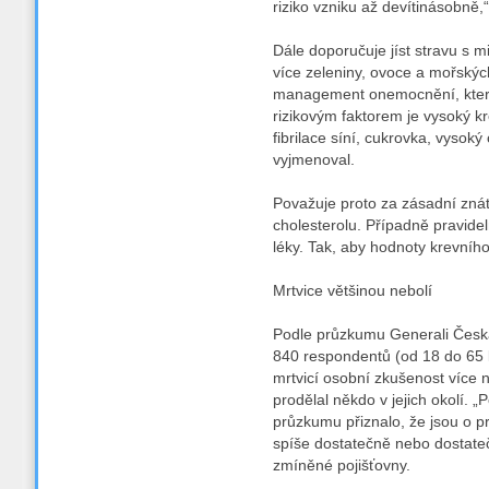
riziko vzniku až devítinásobně
Dále doporučuje jíst stravu s m
více zeleniny, ovoce a mořských
management onemocnění, která 
rizikovým faktorem je vysoký k
fibrilace síní, cukrovka, vysok
vyjmenoval.
Považuje proto za zásadní znát
cholesterolu. Případně pravide
léky. Tak, aby hodnoty krevního
Mrtvice většinou nebolí
Podle průzkumu Generali Česká 
840 respondentů (od 18 do 65 l
mrtvicí osobní zkušenost více n
prodělal někdo v jejich okolí. 
průzkumu přiznalo, že jsou o 
spíše dostatečně nebo dostate
zmíněné pojišťovny.