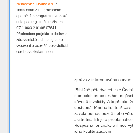
Nemocnice Kladno a.s.
je
financován z Integrovaného
operačního programu Evropské
unie pod registračním číslem
CZ.1.06/3.2.01/08.07641.
Předmětem projektu je dodávka
zdravotnické technologie pro
vybavení pracovišť, poskytujících
cerebrovaskulární péči.
zpráva z internetového server
Přibližně pětadvacet tisíc Čechů
nemocích srdce druhou nejčastě
důvodů invalidity. A to přesto, 
dostupná. Mnoho lidí totiž cé
zavolá pomoc pozdě nebo vůbec
asi třetina lidí je o problemati
Rozpoznat příznaky a ihned vytoč
jeho kvalitu zásadní.