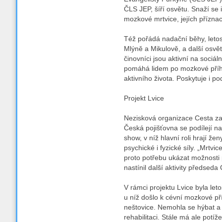
ČLS JEP, šíří osvětu. Snaží se 
mozkové mrtvice, jejích příznac
Též pořádá nadační běhy, letos
Mlýně a Mikulově, a další osvět
činovníci jsou aktivní na sociál
pomáhá lidem po mozkové příhod
aktivního života. Poskytuje i po
Projekt Lvice
Nezisková organizace Cesta za 
Česká pojišťovna se podílejí na 
show, v níž hlavní roli hrají ž
psychické i fyzické síly. „Mrtvice
proto potřebu ukázat možnosti 
nastínil další aktivity předsed
V rámci projektu Lvice byla let
u níž došlo k cévní mozkové pří
neštovice. Nemohla se hýbat a 
rehabilitaci. Stále má ale potí