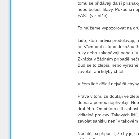
tomu se přidávají další příznak
nebo bolesti hlavy. Pokud si ne
FAST (viz níže).
To můžeme vypozorovat na dru
Lidé, kteří mrtvici prodělávají
to. Všimnout si toho dokážou t
ruky nebo zakopávají nohou. V 
Zkrátka v žádném případě nečeka
Buď se to zlepší, nebo výrazně
zavolat, ani kdyby chtěl.
V čem lidé dělají největší chyb
Právě v tom, že doufají ve zlepš
doma a pomoc nepřivolají. Nebo
druhého. On přitom cítí slabos
viditelné projevy. Takových lidí,
zavolat sanitku není v takovém
Nechtějí si připustit, že by jej