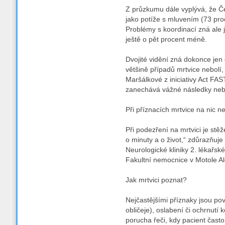
Z průzkumu dále vyplývá, že Češ
jako potíže s mluvením (73 proc
Problémy s koordinací zná ale j
ještě o pět procent méně.
Dvojité vidění zná dokonce jen
většině případů mrtvice nebolí, 
Maršálkové z iniciativy Act FAS
zanechává vážné následky nebo
Při příznacích mrtvice na nic n
Při podezření na mrtvici je stě
o minuty a o život,“ zdůrazňuj
Neurologické kliniky 2. lékařské
Fakultní nemocnice v Motole A
Jak mrtvici poznat?
Nejčastějšími příznaky jsou pov
obličeje), oslabení či ochrnutí 
porucha řeči, kdy pacient čast