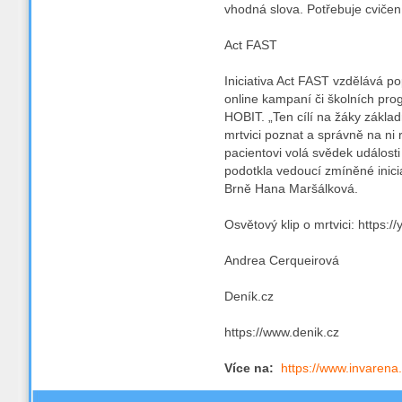
vhodná slova. Potřebuje cvičení
Act FAST
Iniciativa Act FAST vzdělává po
online kampaní či školních pro
HOBIT. „Ten cílí na žáky základn
mrtvici poznat a správně na ni 
pacientovi volá svědek události 
podotkla vedoucí zmíněné inici
Brně Hana Maršálková.
Osvětový klip o mrtvici: https
Andrea Cerqueirová
Deník.cz
https://www.denik.cz
Více na:
https://www.invaren