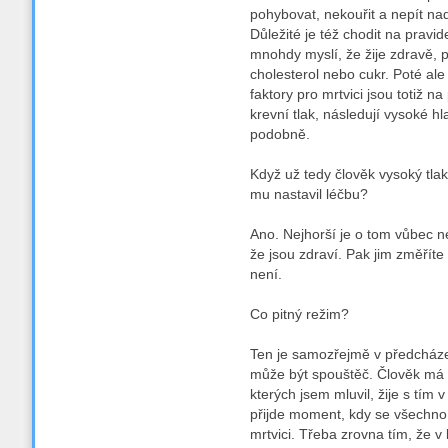
pohybovat, nekouřit a nepít na
Důležité je též chodit na pravid
mnohdy myslí, že žije zdravě, p
cholesterol nebo cukr. Poté ale
faktory pro mrtvici jsou totiž 
krevní tlak, následují vysoké hl
podobně.
Když už tedy člověk vysoký tlak
mu nastavil léčbu?
Ano. Nejhorší je o tom vůbec ne
že jsou zdraví. Pak jim změříte c
není.
Co pitný režim?
Ten je samozřejmě v předcházen
může být spouštěč. Člověk má t
kterých jsem mluvil, žije s tím 
přijde moment, kdy se všechno 
mrtvici. Třeba zrovna tím, že v 